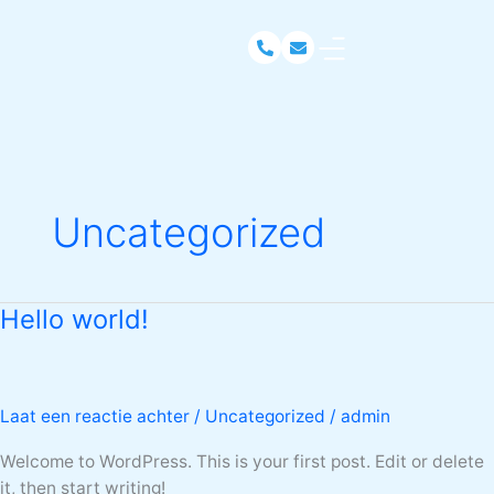
Ga
naar
de
inhoud
Uncategorized
Hello world!
Hello
world!
Laat een reactie achter
/
Uncategorized
/
admin
Welcome to WordPress. This is your first post. Edit or delete
it, then start writing!